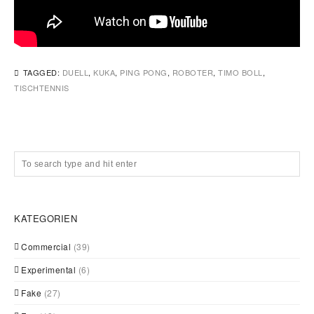
TAGGED:
DUELL
,
KUKA
,
PING PONG
,
ROBOTER
,
TIMO BOLL
,
TISCHTENNIS
KATEGORIEN
Commercial
(39)
Experimental
(6)
Fake
(27)